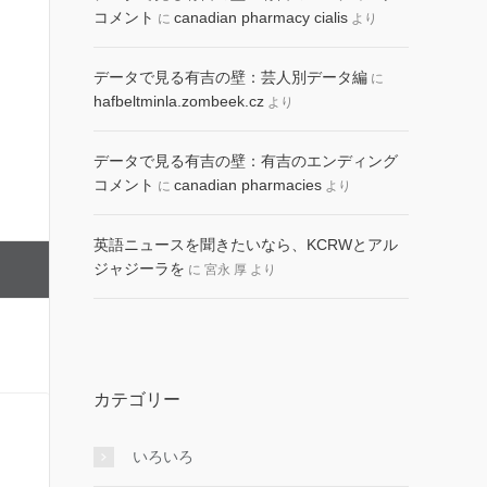
コメント
canadian pharmacy cialis
に
より
データで見る有吉の壁：芸人別データ編
に
hafbeltminla.zombeek.cz
より
データで見る有吉の壁：有吉のエンディング
コメント
canadian pharmacies
に
より
英語ニュースを聞きたいなら、KCRWとアル
ジャジーラを
に
宮永 厚
より
カテゴリー
いろいろ