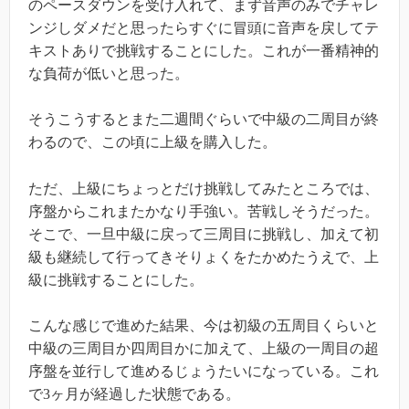
のペースダウンを受け入れて、まず音声のみでチャレ
ンジしダメだと思ったらすぐに冒頭に音声を戻してテ
キストありで挑戦することにした。これが一番精神的
な負荷が低いと思った。
そうこうするとまた二週間ぐらいで中級の二周目が終
わるので、この頃に上級を購入した。
ただ、上級にちょっとだけ挑戦してみたところでは、
序盤からこれまたかなり手強い。苦戦しそうだった。
そこで、一旦中級に戻って三周目に挑戦し、加えて初
級も継続して行ってきそりょくをたかめたうえで、上
級に挑戦することにした。
こんな感じで進めた結果、今は初級の五周目くらいと
中級の三周目か四周目かに加えて、上級の一周目の超
序盤を並行して進めるじょうたいになっている。これ
で3ヶ月が経過した状態である。