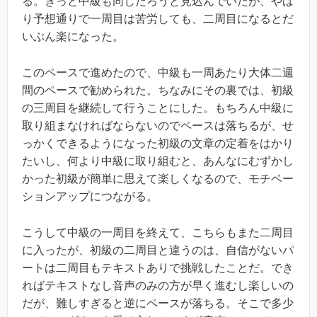
る。きっと中級も同じだろうと見込んでいたが、やは
り予想通りで一周目は苦労しても、二周目になるとだ
いぶん楽になった。
このペースで進めたので、中級も一周あたり大体二週
間のペースで勧められた。ちなみにその裏では、初級
の三周目を継続して行うことにした。もちろん中級に
取り組まなければならないのでペースは落ちるが、せ
っかくできるようになった初級の文章の定着をはかり
たいし、何より中級に取り組むと、あんなにむずかし
かった初級が簡単に思えて楽しくなるので、モチベー
ションアップにつながる。
こうして中級の一周目を終えて、こちらもまた二周目
に入ったが、初級の二周目と違うのは、自信がないパ
ートは二周目もテキストありで挑戦したことだ。でき
ればテキストなし音声のみの方が早く進むし楽しいの
だが、難しすぎると逆にペースが落ちる。そこで多少